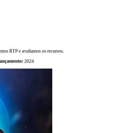
mos RTP e avaliamos os recursos.
ançamento:
2024