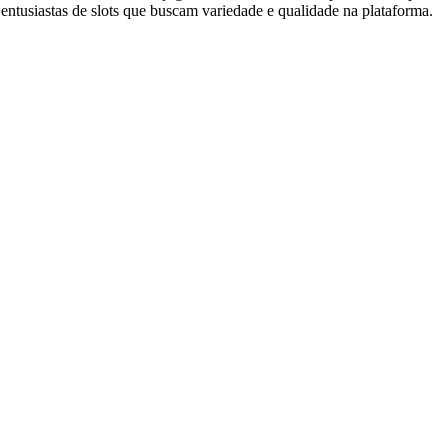
 entusiastas de slots que buscam variedade e qualidade na plataforma.