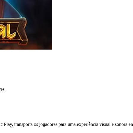
es.
 Play, transporta os jogadores para uma experiência visual e sonora e