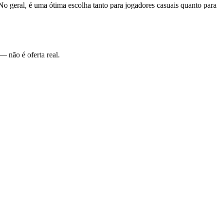
. No geral, é uma ótima escolha tanto para jogadores casuais quanto para
 não é oferta real.