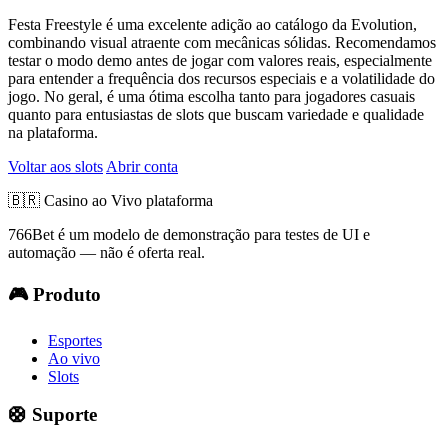
Festa Freestyle é uma excelente adição ao catálogo da Evolution,
combinando visual atraente com mecânicas sólidas. Recomendamos
testar o modo demo antes de jogar com valores reais, especialmente
para entender a frequência dos recursos especiais e a volatilidade do
jogo. No geral, é uma ótima escolha tanto para jogadores casuais
quanto para entusiastas de slots que buscam variedade e qualidade
na plataforma.
Voltar aos slots
Abrir conta
🇧🇷 Casino ao Vivo plataforma
766Bet é um modelo de demonstração para testes de UI e
automação — não é oferta real.
🎮
Produto
Esportes
Ao vivo
Slots
🛟
Suporte