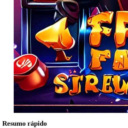
Resumo rápido