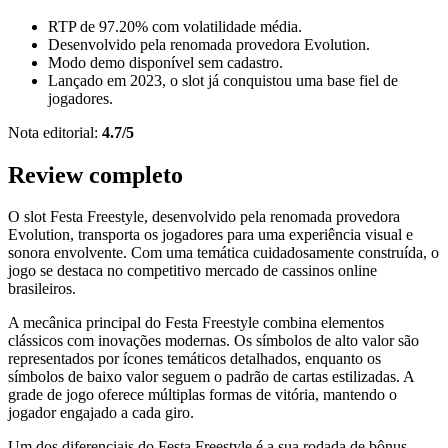
RTP de 97.20% com volatilidade média.
Desenvolvido pela renomada provedora Evolution.
Modo demo disponível sem cadastro.
Lançado em 2023, o slot já conquistou uma base fiel de
jogadores.
Nota editorial:
4.7/5
Review completo
O slot Festa Freestyle, desenvolvido pela renomada provedora
Evolution, transporta os jogadores para uma experiência visual e
sonora envolvente. Com uma temática cuidadosamente construída, o
jogo se destaca no competitivo mercado de cassinos online
brasileiros.
A mecânica principal do Festa Freestyle combina elementos
clássicos com inovações modernas. Os símbolos de alto valor são
representados por ícones temáticos detalhados, enquanto os
símbolos de baixo valor seguem o padrão de cartas estilizadas. A
grade de jogo oferece múltiplas formas de vitória, mantendo o
jogador engajado a cada giro.
Um dos diferenciais do Festa Freestyle é a sua rodada de bônus,