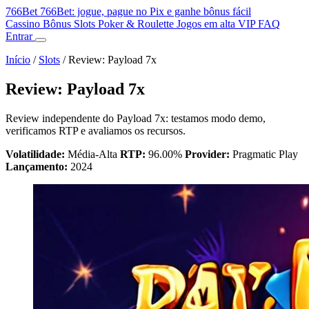
766Bet
766Bet: jogue, pague no Pix e ganhe bônus fácil
Cassino
Bônus
Slots
Poker & Roulette
Jogos em alta
VIP
FAQ
Entrar
Início
/
Slots
/
Review: Payload 7x
Review: Payload 7x
Review independente do Payload 7x: testamos modo demo,
verificamos RTP e avaliamos os recursos.
Volatilidade:
Média-Alta
RTP:
96.00%
Provider:
Pragmatic Play
Lançamento:
2024