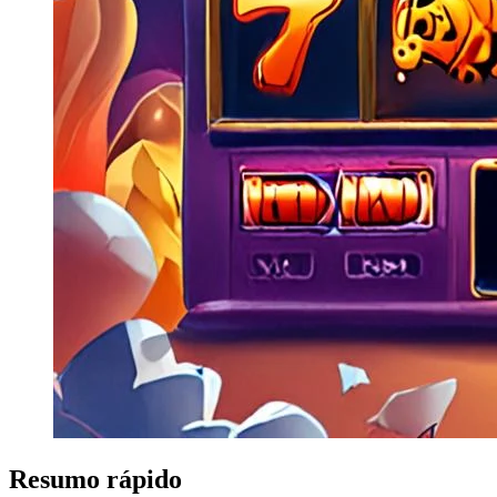
Resumo rápido