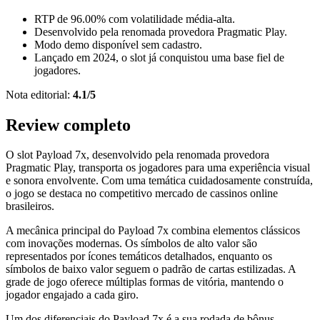
RTP de 96.00% com volatilidade média-alta.
Desenvolvido pela renomada provedora Pragmatic Play.
Modo demo disponível sem cadastro.
Lançado em 2024, o slot já conquistou uma base fiel de
jogadores.
Nota editorial:
4.1/5
Review completo
O slot Payload 7x, desenvolvido pela renomada provedora
Pragmatic Play, transporta os jogadores para uma experiência visual
e sonora envolvente. Com uma temática cuidadosamente construída,
o jogo se destaca no competitivo mercado de cassinos online
brasileiros.
A mecânica principal do Payload 7x combina elementos clássicos
com inovações modernas. Os símbolos de alto valor são
representados por ícones temáticos detalhados, enquanto os
símbolos de baixo valor seguem o padrão de cartas estilizadas. A
grade de jogo oferece múltiplas formas de vitória, mantendo o
jogador engajado a cada giro.
Um dos diferenciais do Payload 7x é a sua rodada de bônus,